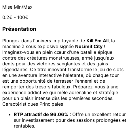
Mise Min/Max
0.2€ - 100€
Présentation
Plongez dans l'univers impitoyable de
Kill Em All
, la
machine à sous explosive signée
NoLimit City
!
Imaginez-vous en plein cœur d'une bataille épique
contre des créatures monstrueuses, armé jusqu'aux
dents pour des victoires sanglantes et des gains
légendaires. Ce titre innovant transforme le jeu de slots
en une aventure interactive haletante, où chaque tour
est une opportunité de terrasser l'ennemi et de
remporter des trésors fabuleux. Préparez-vous à une
expérience addictive qui mêle adrénaline et stratégie
pour un plaisir intense dès les premières secondes.
Caractéristiques Principales
RTP attractif de 96.06%
: Offre un excellent retour
sur investissement pour des sessions prolongées et
rentables.