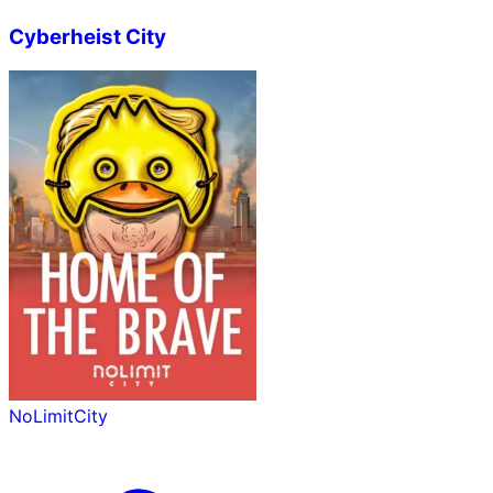
Cyberheist City
NoLimitCity