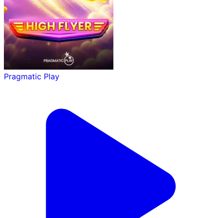
Pragmatic Play