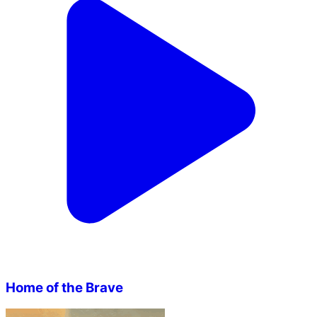
Home of the Brave