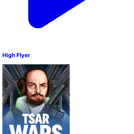
High Flyer