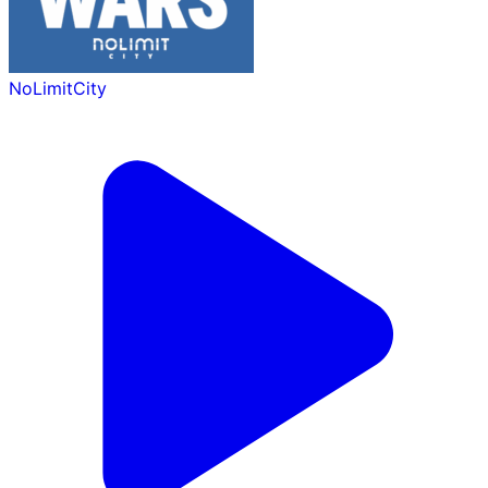
NoLimitCity