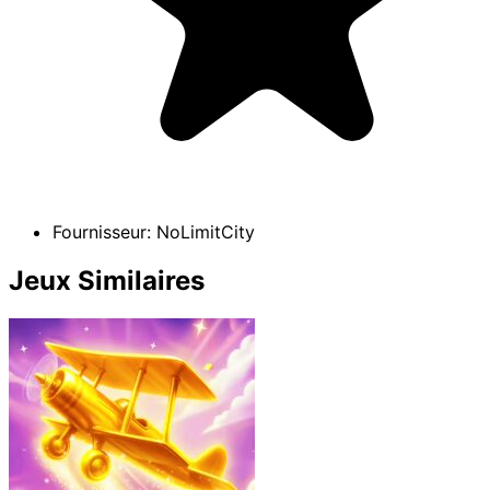
Fournisseur:
NoLimitCity
Jeux Similaires