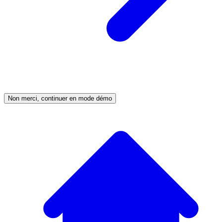
Non merci, continuer en mode démo