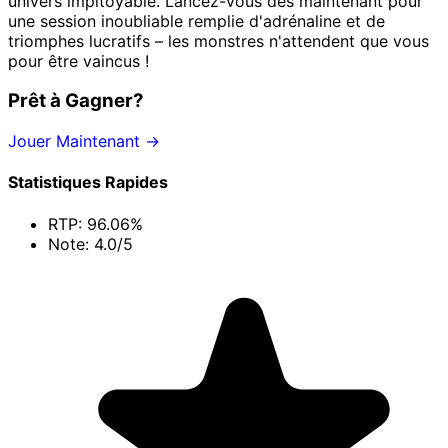
univers impitoyable. Lancez-vous dès maintenant pour
une session inoubliable remplie d'adrénaline et de
triomphes lucratifs – les monstres n'attendent que vous
pour être vaincus !
Prêt à Gagner?
Jouer Maintenant →
Statistiques Rapides
RTP:
96.06%
Note:
4.0/5